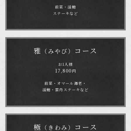
前菜・活鮑
ステーキなど
雅
コース
（みやび）
お1人様
17,800
円
前菜・オマール海老・
活鮑・雲丹ステーキなど
極
コース
（きわみ）