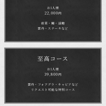
お1人様
22,000
円
前菜・鰻・活鮑
雲丹・ステーキなど
至高コース
お1人様
39,800
円
雲丹・フォアグラ・キャビアなど
リクエスト可能な特別コース