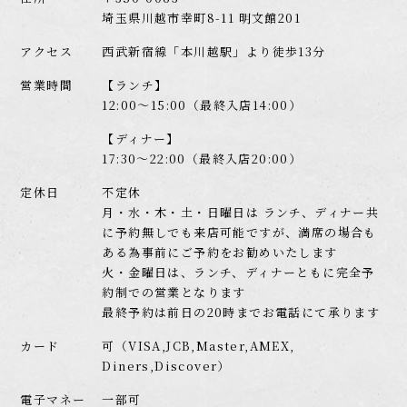
埼玉県川越市幸町8-11 明文館201
アクセス
西武新宿線「本川越駅」より徒歩13分
営業時間
【ランチ】
12:00～15:00（最終入店14:00）
【ディナー】
17:30～22:00（最終入店20:00）
定休日
不定休
月・水・木・土・日曜日は
ランチ、ディナー共
に予約無しでも
来店可能ですが、満席の場合も
ある為
事前にご予約をお勧めいたします
火・金曜日は、ランチ、ディナーともに
完全予
約制での営業となります
最終予約は前日の20時までお電話にて承ります
カード
可（VISA,JCB,Master,AMEX,
Diners,Discover）
電子マネー
一部可