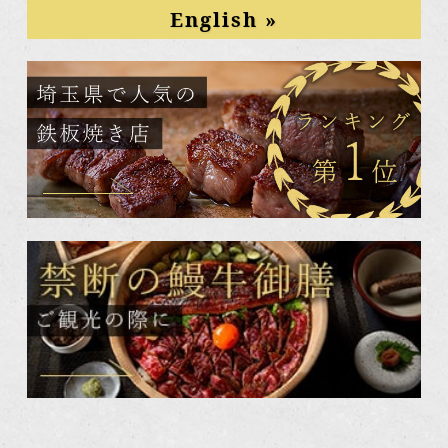
ACCESS
English »
news
map