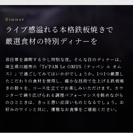
Dinner
ライブ感溢れる本格鉄板焼きで
厳選食材の特別ディナーを
非日常を満喫する少し特別な夜。
そんな日のディナーは、
埼玉県川越市の「Te'PAN Le OMUS（テッパン ル オム
ス）」で
過ごしてみてはいかがでしょうか。
1つ1つ厳選し
たこだわりの食材を使用し、
確かな技術で仕上げる鉄板焼
きの数々を、コース仕立てでお楽しみいただけます。
カウ
ンターで繰り広げられる調理パフォーマンスを眺めながら
のひとときは、
きっと思い出深いものとなるでしょう。
お
好みのワインと共に、優雅なお食事をご堪能ください。