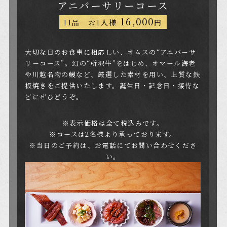
アニバーサリーコース
16,000
11品 お1人様
円
大切な日のお食事に相応しい、オムスの“アニバーサ
リーコース”。
幻の“所沢牛”をはじめ、
オマール海老
や川越名物の鰻など、厳選した素材を用い、
上質な鉄
板焼きをご提供いたします。
誕生日・記念日・接待な
どにぜひどうぞ。
※表示価格は全て税込みです。
※コースは2名様より承っております。
※当日のご予約は、お電話にてお問い合わせくださ
い。