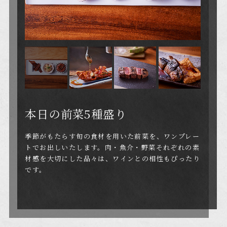
本日の前菜5種盛り
オマール海老グリル
神戸ビーフ＆
鰻と日本一高級な卵
幻の所沢牛ステーキ
「寿」のだし巻き
季節がもたらす旬の食材を用いた前菜を、ワンプレー
心地良い食感と豊かな甘味のオマール海老を、じっく
2種食べ比べ
トでお出しいたします。肉・魚介・野菜それぞれの素
りグリルしてご提供。コク深いソースと一体となった
川越名物の鰻をソテーし、目の前でだし巻き卵をお作
材感を大切にした品々は、ワインとの相性もぴったり
深い味わいをお楽しみください。
りいたします。最高級と言われる彩美卵「寿」のコク
脂の旨味が堪らない“神戸ビーフ”と、肉の旨味が凝縮
です。
深さをご満喫ください。
された幻の“所沢牛ステーキ”を食べ比べられる贅沢な
一皿です。